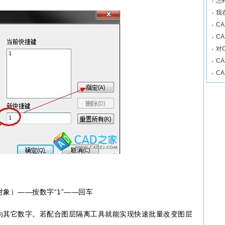
怎
我
C
C
对
C
C
象）——按数字“1”——回车
为其它数字。若配合图层隔离工具就能实现快速批量改变图层