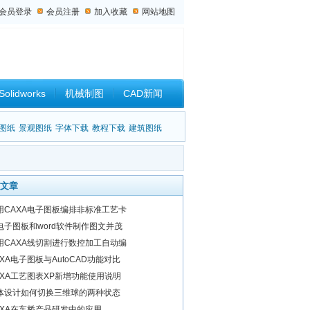
会员登录
会员注册
加入收藏
网站地图
Solidworks
机械制图
CAD新闻
设计杂谈
图纸
景观图纸
字体下载
教程下载
建筑图纸
文章
用CAXA电子图板编排非标准工艺卡
电子图板和word软件制作图文并茂
用CAXA线切割进行数控加工自动编
AXA电子图板与AutoCAD功能对比
AXA工艺图表XP新增功能使用说明
体设计如何切换三维球的两种状态
AXA在车桥产品研发中的应用