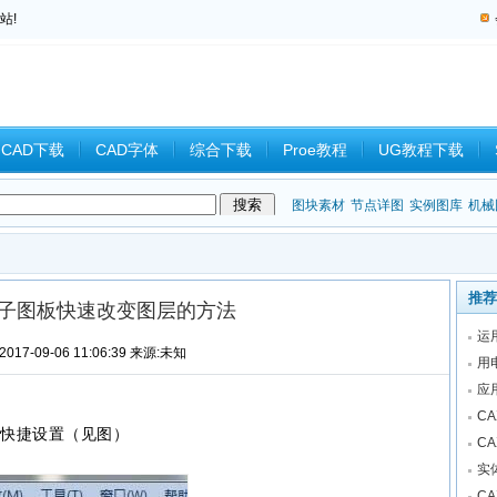
站!
CAD下载
CAD字体
综合下载
Proe教程
UG教程下载
教程
中望CAD
Catia教程
CAD习题
CAM
CAD2008
图块素材
节点详图
实例图库
机械
推荐
电子图板快速改变图层的方法
运
017-09-06 11:06:39 来源:未知
用
应
C
层快捷设置（见图）
C
实
C