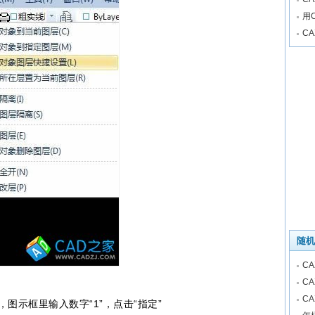
用
C
随机
C
C
C
，图示框里输入数字“1”，点击“指定”