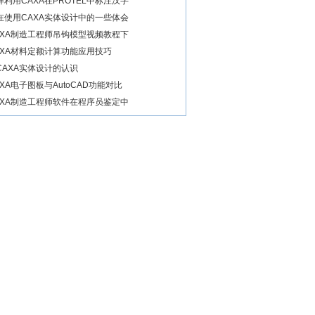
样利用CAXA在PROTEL中标注汉字
在使用CAXA实体设计中的一些体会
AXA制造工程师吊钩模型视频教程下
AXA材料定额计算功能应用技巧
CAXA实体设计的认识
AXA电子图板与AutoCAD功能对比
AXA制造工程师软件在程序员鉴定中