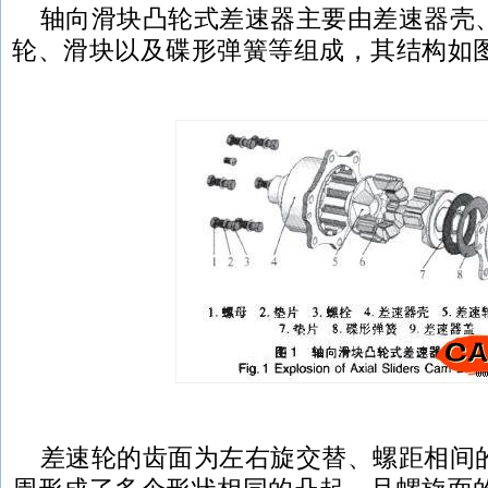
轴向滑块凸轮式差速器主要由差速器壳
轮、滑块以及碟形弹簧等组成，其结构如
差速轮的齿面为左右旋交替、螺距相间