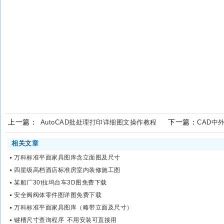
上一篇：
下一篇：
AutoCAD批处理打印详细图文操作教程
CAD中
相关文章
万科标准平面家具图库含立面图及尺寸
四星级高档酒店标准房室内装修施工图
某船厂30t拉坞台车3D图免费下载
安全阀阀体零件图详图免费下载
万科标准平面家具图库（略带立面及尺寸）
键槽尺寸查询程序 不用安装可直接用