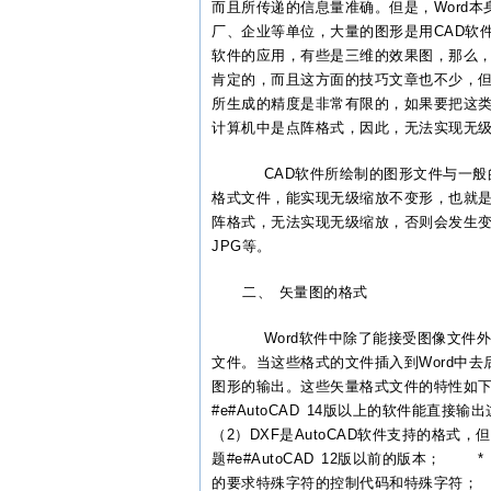
而且所传递的信息量准确。但是，Word本
厂、企业等单位，大量的图形是用
CAD
软
软件
的
应用
，有些是三维的效果图，那么
肯定的，而且这方面的技巧文章也不少，
所生成的精度是非常有限的，如果要把这
计算机中是点阵格式，因此，无法实
CAD
软件
所绘制的图形
文件
与一般
格式
文件
，能实现无级缩放不变形，也就
阵格式，无法实现无级缩放，否则会发生
JPG等。
二、 矢量图的格式
Word软件中除了能接受图像文件外，
文件。当这些格式的文件插入到Word中去
图形的输出。这些矢量格式文件的特性如下：
#e#
AutoCAD
14版以上的软件能直接输
（2）DXF是
AutoCAD
软件支持的格式，但
题#e#
AutoCAD
12版以前的版本； *
的要求特殊字符的控制代码和特殊字符； 