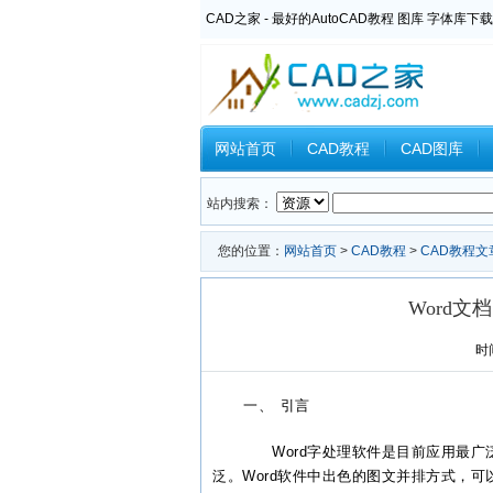
CAD之家 - 最好的AutoCAD教程 图库 字体库下载
网站首页
CAD教程
CAD图库
Inventor教程
Ansys教程
CAXA
站内搜索：
您的位置：
网站首页
>
CAD教程
>
CAD教程文
Word
时间
一、 引言
Word字处理
软件
是目前
应用
最广
泛。Word
软件
中出色的图文并排方式，可