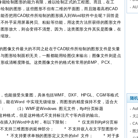
身能绘
制图
形的能力有限，难以绘制正式的
工程
图。而且，在工
A
件
绘制的图形，这些图形不但有二维的平面图，而且随着高档
CAD
，能否把用
CAD
软件
所绘制的图形插入到Word
软件
中去呢？回答是
但不外乎采用屏幕拷贝、粘贴等功能，用这类方法所获得的图形
文件
类图形放大，则会变得不清楚。因为，这类图形
文件
其实是图像，在
现无级缩放。
的图像
文件
最大的不同之处在于
CAD
软件
所绘制的图形
文件
是矢量
是与图形绘制面积无关，一般都能用绘图仪来输出；图像
文件
则是点
变形或清晰度降低。这类图像
文件
的格式有常用的BMP、PCX、
也能接受矢量图，具体包括WMF、DXF、HPGL、CGM等格式
随机
后，能在Word 中实现无级缩放，而图形的精度保持不变，适合大
 （1）WMF是Windows 图元文件，#p#分页标题
A
出这种格式，但是这种格式不支持标注尺寸等内容的输出。
天
在插入到Word中去时，有以下限制： * 仅支持到#p#分页标
C
 不支持三维图形的延伸部分； * 不支持嵌入在文字型图形中
图
* 不支持要求单独的图形定义文件的dxf 文件； * 对于多