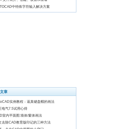
UTOCAD中特殊字符输入解决方案
文章
utoCAD实例教程：逼真键盘帽的画法
正电气7.5试用心得
AD室内平面图:墙体/窗体画法
文去除CAD教育版印记的三种方法