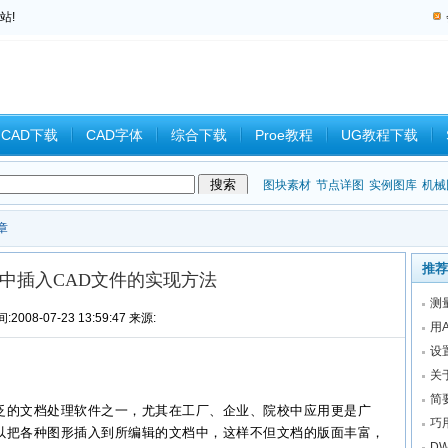
站!
CAD下载
CAD字体
综合下载
Proe教程
UG教程下载
教程
中望CAD
Catia教程
CAD习题
CAM
CAD2008
图块素材
节点详图
实例图库
机械
章
推荐
文档中插入CAD文件的实现方法
测
:2008-07-23 13:59:47 来源:
用
设
关
简
泛的文档处理
软件
之一，尤其在工厂、企业、院校中
应用
更是广
巧
以把各种图形插入到所编辑的文档中，这样不但文档的版面丰富，
D