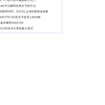
享一个在CAD中截图的小窍门
 cad 中分解和拉伸文字的方法
AD跟WORD、EXCEL之间的图形或表格
加AUTOCAD在文字处理上的功能
种途径裁剪AutoCAD
utoCAD命令行简化输入形式