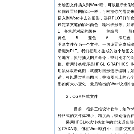
出绘图文件插入到Word后，可以显示出
如同设置绘图输出一样，可根据你的需要来
插入到Word中去的图形，选择PLOT打
设定某支笔的输出颜色、输出线形等。如
1 各笔所对应的颜色 笔编
黄色 5 蓝色 6 洋红色 
图形文件存为一个文件。一切设置完成后
后缀为PLT。我们把刚才生成的这个绘图文
的地方，执行插入图片命令，找到刚才的
换。所用转换程序是HPGL GRAPHIC
用鼠标双击此图，就能对图形进行编辑，
适，可以通过单击图形，拉动图形上的八
形如何大小变化，最后输出的Word文
2．CGM格式文件
目前，很多三维
设计
软件，如Pro
种格式的文件体积小、精度高，特别适合在W
采用HPGL格式转换文件的方法适合所有支
的CAXA等。但在Word软件中，目前仅支