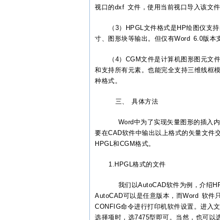
视口的dxf 文件，使用当前视口导入该
（3）HPGL文件格式是HP绘图仪
寸、图形块等输出。但仅有Word 6.
（4）CGM文件是计算机图形图元文件格
和支持所有元素。也能完全支持三维线框模
种格式。
三、 具体方法
Word中为了实现矢量图形的插入
要在CAD软件中输出以上格式的矢量文件交
HPGL和CGM格式。
1.HPGL格式的文件
我们以AutoCAD软件为例，介绍HP
AutoCAD可以是任意版本，而Word 软
CONFIG命令进行
打印机
软件设置。进入文字选
选择项时，选7475型即可。当然，也可以选