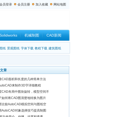
会员登录
会员注册
加入收藏
网站地图
Solidworks
机械制图
CAD新闻
设计杂谈
图纸
景观图纸
字体下载
教程下载
建筑图纸
文章
量CAD面积和长度的几种简单方法
AutoCAD来制作3D字详细教程
置CAD布局中图块旋转，模型空间不
于如何将CAD图清楚地转换为图片
要比较AutoCAD模拟空间与图纸空
用AutoCAD对象选择技巧提高制图
WF文件简介、创建、设置和查看