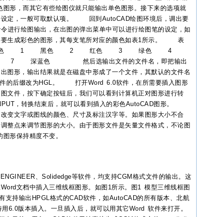
彩色图形，而其它有些绘图仪就只能输出单色图形。接下来的选项就
设定，一般可取默认项。 回到AutoCAD绘图环境后，调出要
印命令进行绘图输出，在出图的弹出菜单中可以进行绘图笔的设定，如
果要生成彩色的图形，其每支笔所对应的颜色如表1所示。 表
号 颜色 1 黑色 2 红色 3 绿色 4
7 深蓝色 然后选输出文件的文件名，即把输出
输出图形，输出结果就是在磁盘中形成了一个文件，其默认的文件名
件的后缀改为HGL。 打开Word 6.0软件，在所需要插入图形
绘图文件，按下确定按钮后，我们可以看到计算机正对图形进行转
S INPUT，转换结束后，就可以看到插入的彩色AutoCAD图形。
如改变文字或图线的颜色、尺寸及标注汉字等。如果图形大小不合
个调整点来调节图形的大小。由于图形文件是矢量文件格式，不论图
档中的图形保持精度不变。
/ENGINEER、Solidedge等软件，均支持CGM格式文件的输出。这
ord文档中插入三维线框图形。如图1所示。图1 模型三维线框图
持输出HPGL格式的CAD软件，如AutoCAD的所有版本、北航
持用6.0版本插入。一旦插入后，就可以用其它Word 软件来打开。