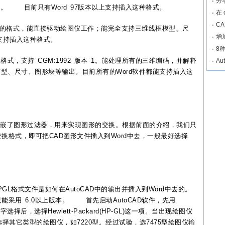
分
文件。 目前只有Word 97版本以上支持插入这种格式。
在
C
支持的格式，能直接驱动绘图仪工作；能完全支持三维线框模型、尺
增
0版本支持插入这种格式。
8
式，支持 CGM:1992 版本 1。能处理所有的三维编码，并解释
A
型、尺寸、图形块等输出。目前所有的Word软件都能支持插入这
内嵌了图形过滤器，用来实现图形的交换。根据前面的介绍，我们只
换格式，即可把CAD图形文件插入到Word中去，一般最好选择
GL格式文件是如何在AutoCAD中的输出并插入到Word中去的。
件只能采用 6.0以上版本。 首先启动AutoCAD软件，先用
择后，选择Hewlett-Packard(HP-GL)这一项。当出现绘图仪
择其它类型的绘图仪，如7220型。经过试验，选7475型绘图仪输