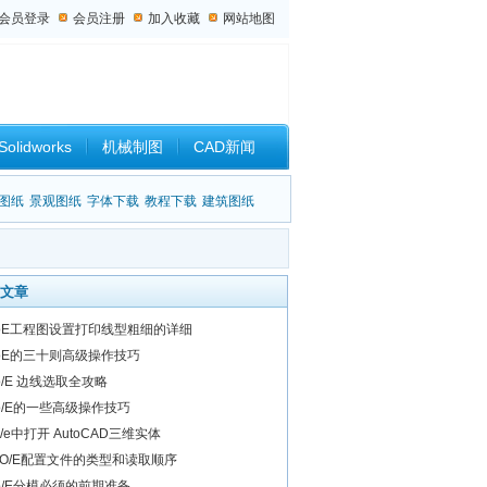
会员登录
会员注册
加入收藏
网站地图
Solidworks
机械制图
CAD新闻
设计杂谈
图纸
景观图纸
字体下载
教程下载
建筑图纸
文章
roE工程图设置打印线型粗细的详细
roE的三十则高级操作技巧
o/E 边线选取全攻略
ro/E的一些高级操作技巧
o/e中打开 AutoCAD三维实体
RO/E配置文件的类型和读取顺序
ro/E分模必须的前期准备