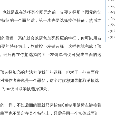
P
Pr
概念。也就是说在选择某个图元之前，先要选择那个图元的父
创
P
伸特征的一个面的话，第一步先要选择拉伸特征，然后才
探
如
如
面的附近，系统就会以蓝色加亮想应的特征，你可以用右
想要的特征为止，然后按下左键选择，这样你就完成了预
，最后再在你想选择的面上左键单击便可完成曲面的选
用预选择加亮的方法方便我们的选择，但对于一些曲面数
亮对操作者来说是一个恶梦，这个时候您如果想取消预选
ight为no便可取消预选择加亮。
的一样，不过后面的面就只需按住Ctrl键用鼠标左键接着
的曲面也不限定在某个特征上，只需是同一个实体或面组