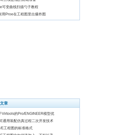
roe可变曲线扫描勺子教程
何用Proe在工程图里出爆炸图
文章
Virtools的Pro/ENGINEER模型优
roE通用装配仿真过程二次开发技术
ro/E工程图的标准格式