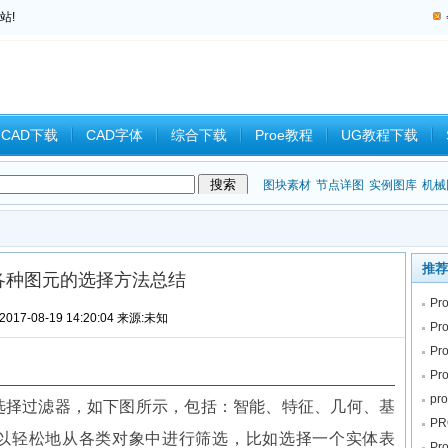
站!
CAD下载
CAD字体
综合下载
Proe教程
UG教程下载
教程
中望CAD
Catia教程
CAD习题
CAM
CAD2008
图块素材
节点详图
实例图库
机械
推荐
oe各种图元的选择方法总结
P
017-08-19 14:20:04 来源:未知
P
Pr
P
pr
了选择过滤器，如下图所示，包括：智能、特征、几何、基
P
以轻松地从各类对象中进行筛选，比如选择一个实体表
P