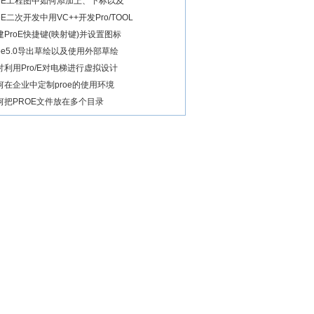
roE工程图中如何添加上、下标以及
oE二次开发中用VC++开发Pro/TOOL
建ProE快捷键(映射键)并设置图标
roe5.0导出草绘以及使用外部草绘
讨利用Pro/E对电梯进行虚拟设计
何在企业中定制proe的使用环境
何把PROE文件放在多个目录