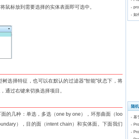
再将鼠标放到需要选择的实体表面即可选中。
p
如
模型树选择特征，也可以在默认的过滤器“智能”状态下，将
上，通过右键来切换选择项目。
随机
面的几种：单选，多选（one by one），环形曲面（loo
基于
 Boundary），目的面（intent chain）和实体面。下面我们
P
P