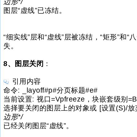
边形*/
图层“虚线”已冻结。
“细实线”层和“虚线”层被冻结，“矩形”和“
失。
8、图层关闭
：
引用内容
命令: _layoff#p#分页标题#e#
当前设置: 视口=Vpfreeze，块嵌套级别=Bl
选择要关闭的图层上的对象或 [设置(S)/放弃(
边形*/
已经关闭图层“虚线”。