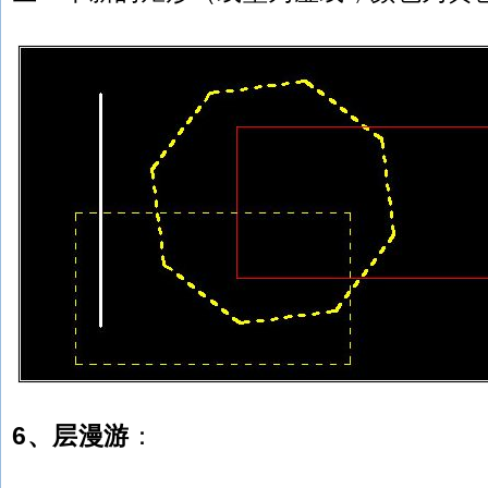
6、层漫游
：